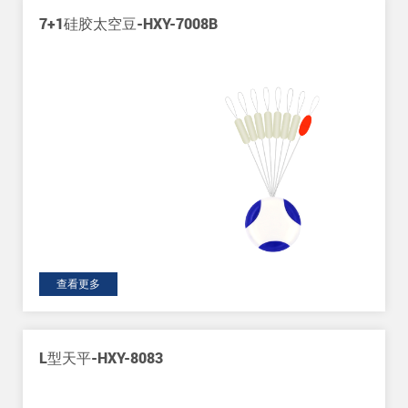
HXY-7008B
夜光不锈钢天平-HXY
查看更多
8083
葫芦天平B型-HXY-