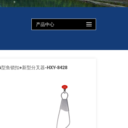
产品中心
A型鱼锁扣+新型分叉器-HXY-8428