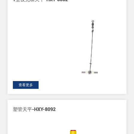
查看更多
Y-8092
7+1硅胶太空豆-H