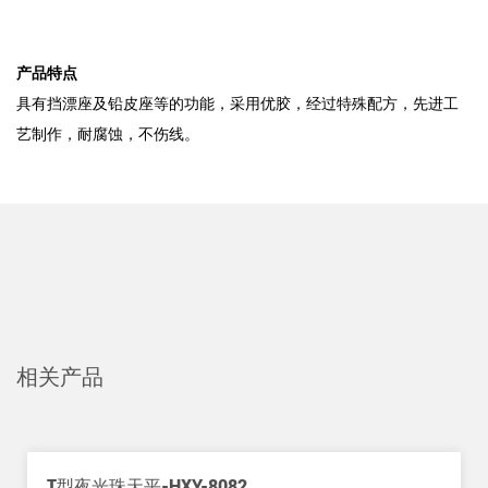
产品特点
具有挡漂座及铅皮座等的功能，采用优胶，经过特殊配方，先进工
艺制作，耐腐蚀，不伤线。
相关产品
-HXY-8082
葫芦天平B型-HXY