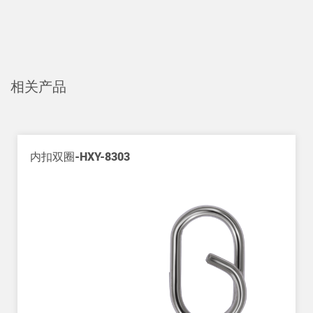
相关产品
3
单圈+椭圆片-LYD-8154