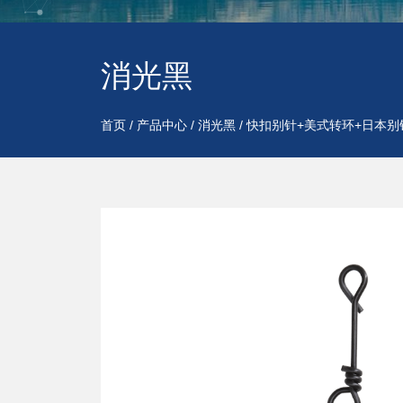
消光黑
首页
/
产品中心
/
消光黑
/
快扣别针+美式转环+日本别针-