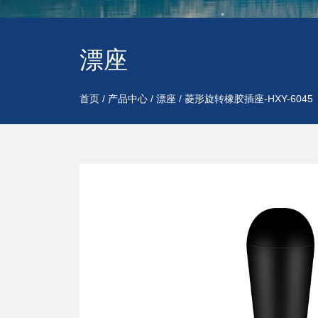
漂座
首页
/
产品中心
/
漂座
/
菱形旋转橡胶插座-HXY-6045