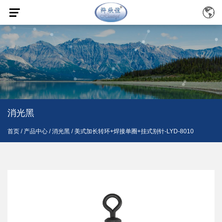
消光黑
首页
/
产品中心
/
消光黑
/
美式加长转环+焊接单圈+挂式别针-LYD-8010